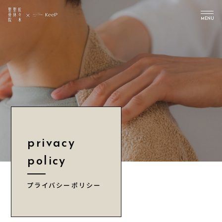
MENU
TOP
PICK UP
ABOUT US
Instagram
CONTENTS
privacy
NEWS
policy
ACCESS
プライバシーポリシー
INFORMATION
CONTACT